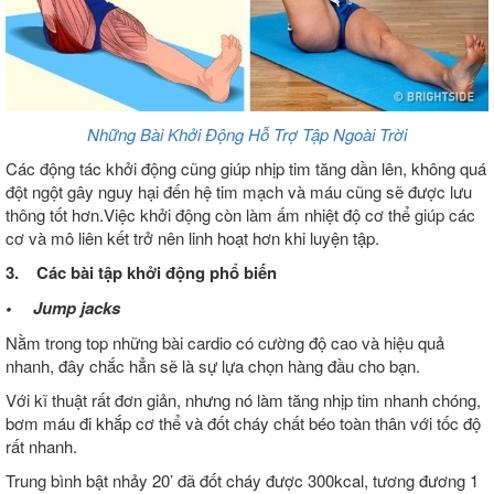
Những Bài Khởi Động Hỗ Trợ Tập Ngoài Trời
Các động tác khởi động cũng giúp nhịp tim tăng dần lên, không quá
đột ngột gây nguy hại đến hệ tim mạch và máu cũng sẽ được lưu
thông tốt hơn.Việc khởi động còn làm ấm nhiệt độ cơ thể giúp các
cơ và mô liên kết trở nên linh hoạt hơn khi luyện tập.
3. Các bài tập khởi động phổ biến
• Jump jacks
Nằm trong top những bài cardio có cường độ cao và hiệu quả
nhanh, đây chắc hẳn sẽ là sự lựa chọn hàng đầu cho bạn.
Với kĩ thuật rất đơn giản, nhưng nó làm tăng nhịp tim nhanh chóng,
bơm máu đi khắp cơ thể và đốt cháy chất béo toàn thân với tốc độ
rất nhanh.
Trung bình bật nhảy 20’ đã đốt cháy được 300kcal, tương đương 1