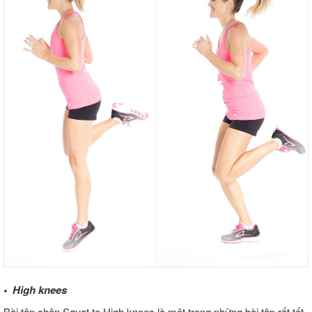
• High knees
Bài tập chân Squat to High knees là một trong những bài tập rất tốt