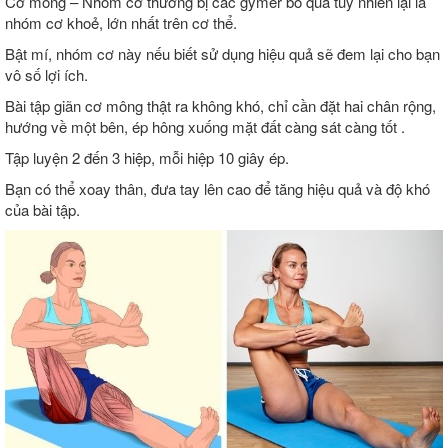
Cơ mông – Nhóm cơ thường bị các gymer bỏ qua tuy nhiên lại là
nhóm cơ khoẻ, lớn nhất trên cơ thể.
Bật mí, nhóm cơ này nếu biết sử dụng hiệu quả sẽ đem lại cho bạn
vô số lợi ích.
Bài tập giãn cơ mông thật ra không khó, chỉ cần đặt hai chân rộng,
hướng về một bên, ép hông xuống mặt đất càng sát càng tốt .
Tập luyện 2 đến 3 hiệp, mỗi hiệp 10 giây ép.
Bạn có thể xoay thân, đưa tay lên cao để tăng hiệu quả và độ khó
của bài tập.