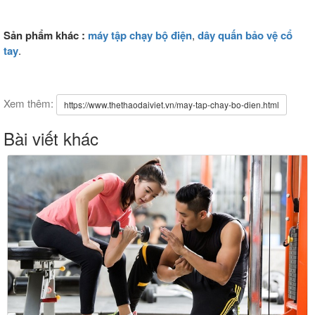
Sản phẩm khác :
máy tập chạy bộ điện
,
dây quấn bảo vệ cổ
tay
.
Xem thêm:
https://www.thethaodaiviet.vn/may-tap-chay-bo-dien.html
Bài viết khác