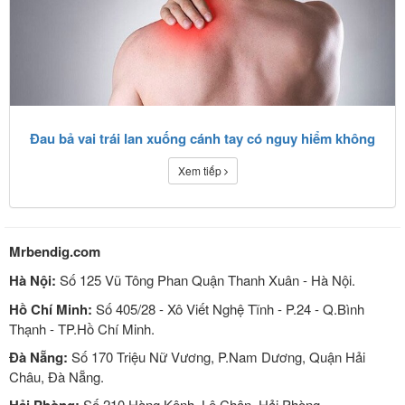
Đau bả vai trái lan xuống cánh tay có nguy hiểm không
Xem tiếp
Mrbendig.com
Hà Nội:
Số 125 Vũ Tông Phan Quận Thanh Xuân - Hà Nội.
Hồ Chí Minh:
Số 405/28 - Xô Viết Nghệ Tĩnh - P.24 - Q.Bình
Thạnh - TP.Hồ Chí Minh.
Đà Nẵng:
Số 170 Triệu Nữ Vương, P.Nam Dương, Quận Hải
Châu, Đà Nẵng.
Số 210 Hàng Kênh, Lê Chân, Hải Phòng.