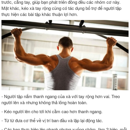
trước, cẳng tay, giúp bạn phát triển đồng đều các nhóm cơ này.
Mặt khác, kéo xà tay rộng cũng có tác dụng bổ trợ để người tập
thực hiện các bài tập khác thuận lợi hơn.
- Người tập nắm thanh ngang của xà với tay rộng hơn vai. Treo
người lên xà nhưng không thả lỏng hoàn toàn.
- Kéo người lên cho tới khi cằm cao hơn thanh ngang.
- Từ từ đưa cơ thể về vị trí ban đầu và lặp lại động tác.
- Các bạn thực hiện lên nhanh nhưng xuống chậm, làm 2 hiệp, mỗi