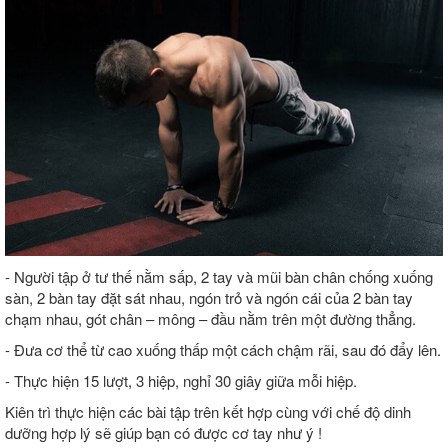
- Người tập ở tư thế nằm sấp, 2 tay và mũi bàn chân chống xuống
sàn, 2 bàn tay đặt sát nhau, ngón trỏ và ngón cái của 2 bàn tay
chạm nhau, gót chân – mông – đầu nằm trên một đường thẳng.
- Đưa cơ thể từ cao xuống thấp một cách chậm rãi, sau đó đẩy lên.
- Thực hiện 15 lượt, 3 hiệp, nghỉ 30 giây giữa mỗi hiệp.
Kiên trì thực hiện các bài tập trên kết hợp cùng với chế độ dinh
dưỡng hợp lý sẽ giúp bạn có được cơ tay như ý !