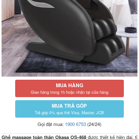
MUA HÀNG
Giao hàng trong 1h hoặc nhận tại cửa hàng
MUA TRẢ GÓP
Trả góp 0% qua thẻ Visa, Master, JCB
Gọi đặt mua:
1900 6753
(24/24)
Ghế massage toàn thân Okasa OS-468
được thiết kế hiện đại, tỉ